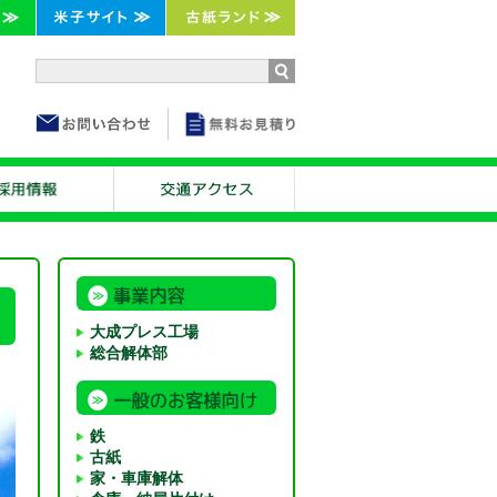
大成プレス工場
総合解体部
鉄
古紙
家・車庫解体